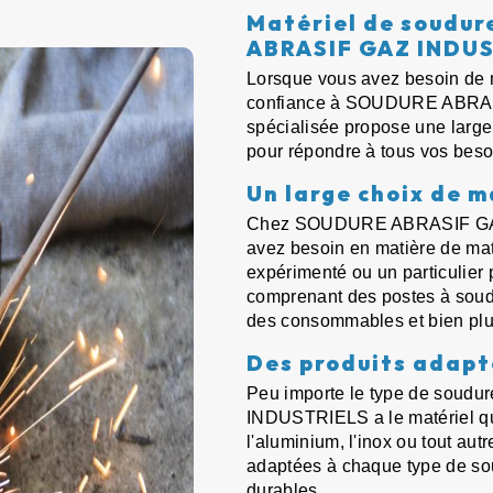
Matériel de soudur
ABRASIF GAZ INDU
Lorsque vous avez besoin de m
confiance à SOUDURE ABRAS
spécialisée propose une larg
pour répondre à tous vos beso
Un large choix de m
Chez SOUDURE ABRASIF GAZ 
avez besoin en matière de mat
expérimenté ou un particulier 
comprenant des postes à soude
des consommables et bien plu
Des produits adapté
Peu importe le type de sou
INDUSTRIELS a le matériel qu'i
l'aluminium, l'inox ou tout aut
adaptées à chaque type de sou
durables.