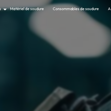
s
Matériel de soudure
Consommables de soudure
A